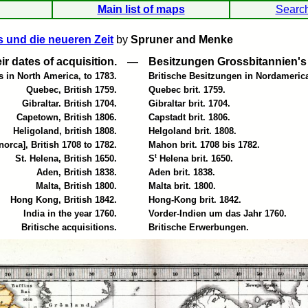
Main list of maps
Searc
s und die neueren Zeit
by
Spruner and Menke
r dates of acquisition.
—
Besitzungen Grossbitannien's 
s in North America, to 1783.
Britische Besitzungen in Nordamerica
Quebec, British 1759.
Quebec brit. 1759.
Gibraltar. British 1704.
Gibraltar brit. 1704.
Capetown, British 1806.
Capstadt brit. 1806.
Heligoland, british 1808.
Helgoland brit. 1808.
orca], British 1708 to 1782.
Mahon brit. 1708 bis 1782.
t
St. Helena, British 1650.
S
Helena brit. 1650.
Aden, British 1838.
Aden brit. 1838.
Malta, British 1800.
Malta brit. 1800.
Hong Kong, British 1842.
Hong-Kong brit. 1842.
India in the year 1760.
Vorder-Indien um das Jahr 1760.
Britische acquisitions.
Britische Erwerbungen.